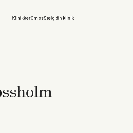
Klinikker
Om os
Sælg din klinik
ossholm