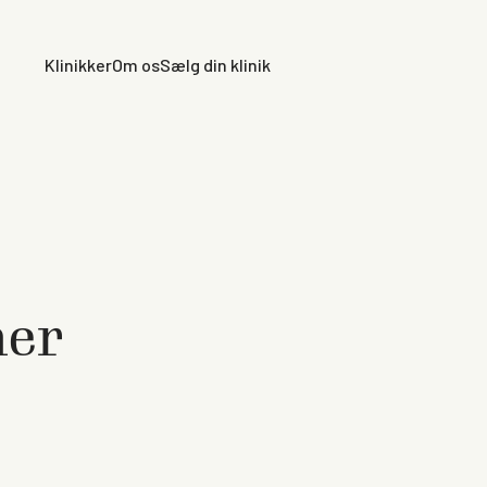
Klinikker
Om os
Sælg din klinik
ner