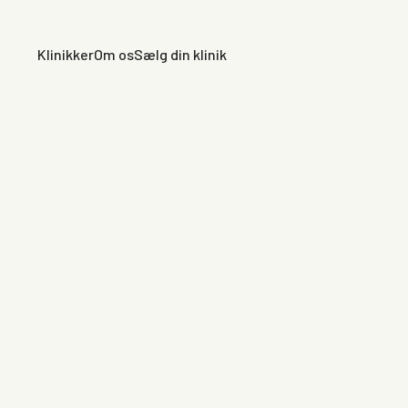
Klinikker
Om os
Sælg din klinik