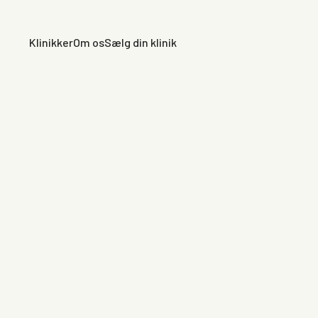
Klinikker
Om os
Sælg din klinik