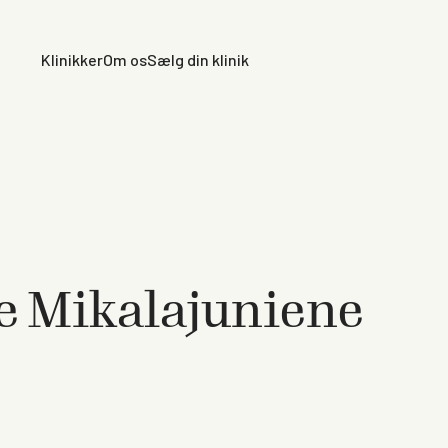
Klinikker
Om os
Sælg din klinik
te Mikalajuniene