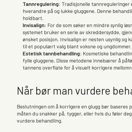
Tannregulering
: Tradisjonelle tannreguleringer
hverandre på og lukke gluggene. Denne behandling
holdbart.
Invisalign
: For de som søker en mindre synlig løsn
systemet bruker en serie av skreddersydde, gjenn
ønsket posisjon. Invisalign er nesten usynlig og 
til et populært valg blant voksne og ungdommer.
Estetisk tannbehandling
: Kosmetiske behandling
fylle gluggene. Disse metodene innebærer å påfør
tannens overflate for å visuelt korrigere mello
Når bør man vurdere beh
Beslutningen om å korrigere en glugg bør baseres på
måten du snakker på, tygger, eller hvis du føler deg
vurdere behandling.