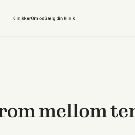
Klinikker
Om os
Sælg din klinik
rom mellom te