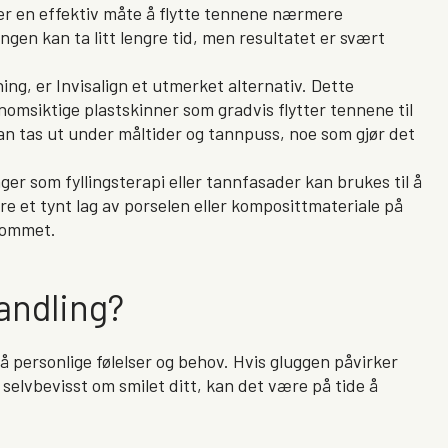
 er en effektiv måte å flytte tennene nærmere
en kan ta litt lengre tid, men resultatet er svært
ing, er Invisalign et utmerket alternativ. Dette
omsiktige plastskinner som gradvis flytter tennene til
kan tas ut under måltider og tannpuss, noe som gjør det
er som fyllingsterapi eller tannfasader kan brukes til å
e et tynt lag av porselen eller komposittmateriale på
mrommet.
andling?
 personlige følelser og behov. Hvis gluggen påvirker
 selvbevisst om smilet ditt, kan det være på tide å