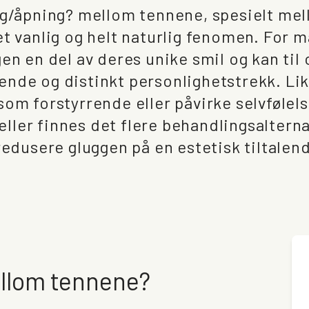
gg/åpning? mellom tennene, spesielt me
et vanlig og helt naturlig fenomen. For 
gen en del av deres unike smil og kan ti
nde og distinkt personlighetstrekk. Lik
som forstyrrende eller påvirke selvfølels
lfeller finnes det flere behandlingsalter
 redusere gluggen på en estetisk tiltalen
ellom tennene?