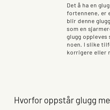
Det å ha en glu
fortennene, er 
blir denne glug
som en sjarmere
glugg oppleves 
noen. I slike ti
korrigere eller
Hvorfor oppstår glugg m