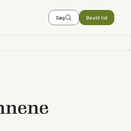
Søg
Bestil tid
nnene