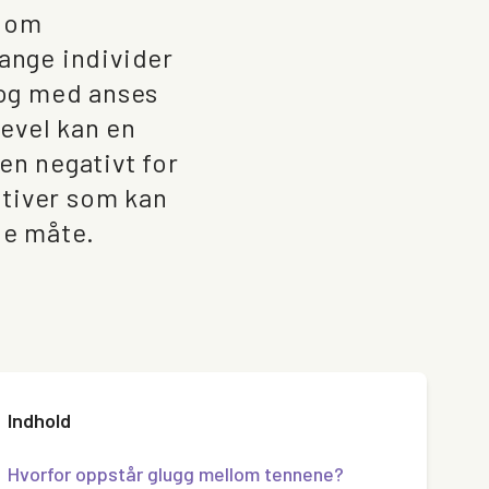
llom
mange individer
l og med anses
evel kan en
en negativt for
nativer som kan
de måte.
Indhold
Hvorfor oppstår glugg mellom tennene?