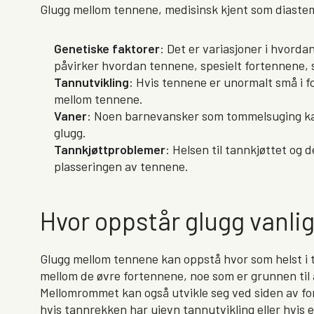
Glugg mellom tennene, medisinsk kjent som diastema
Genetiske faktorer
: Det er variasjoner i hvorda
påvirker hvordan tennene, spesielt fortennene, si
Tannutvikling
: Hvis tennene er unormalt små i fo
mellom tennene.
Vaner
: Noen barnevansker som tommelsuging kan
glugg.
Tannkjøttproblemer
: Helsen til tannkjøttet og
plasseringen av tennene.
Hvor oppstår glugg vanlig
Glugg mellom tennene kan oppstå hvor som helst i
mellom de øvre fortennene, noe som er grunnen til
Mellomrommet kan også utvikle seg ved siden av fo
hvis tannrekken har ujevn tannutvikling eller hvis 