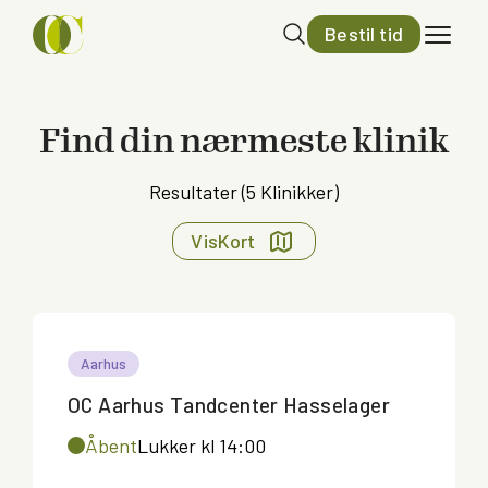
Bestil tid
Find din nærmeste klinik
Resultater (
5
Klinikker)
Vis
Kort
Aarhus
OC Aarhus Tandcenter Hasselager
Åbent
Lukker kl 14:00