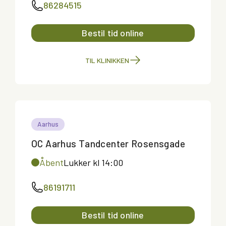
86284515
Bestil tid online
TIL KLINIKKEN
Aarhus
OC Aarhus Tandcenter Rosensgade
Åbent
Lukker kl 14:00
86191711
Bestil tid online