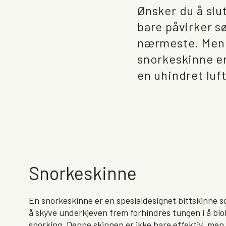
Ønsker du å slu
bare påvirker s
nærmeste. Men h
snorkeskinne er
en uhindret luf
Snorkeskinne
En snorkeskinne er en spesialdesignet bittskinne s
å skyve underkjeven frem forhindres tungen i å blok
snorking. Denne skinnen er ikke bare effektiv, men