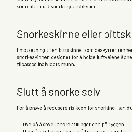
som sliter med snorkingsproblemer.
Snorkeskinne eller bittski
I motsetning til en bittskinne, som beskytter tenne
snorkeskinnen designet for å holde luftveiene åpne.
tilpasses individets munn.
Slutt å snorke selv
For å prøve å redusere risikoen for snorking, kan du
Øve på å sove i andre stillinger enn på ryggen.
Unngå alkohol og tunge måltider nær sengetid.