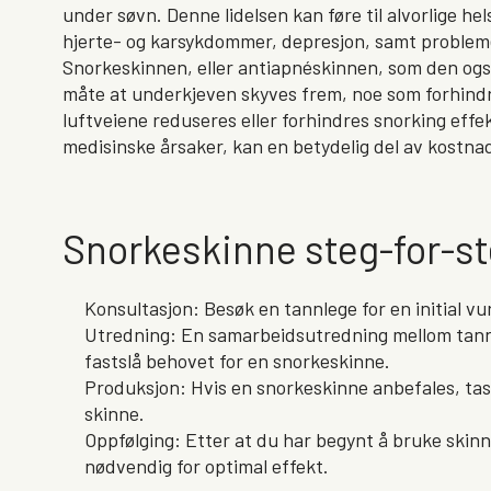
under søvn. Denne lidelsen kan føre til alvorlige he
hjerte- og karsykdommer, depresjon, samt probleme
Snorkeskinnen, eller antiapnéskinnen, som den også 
måte at underkjeven skyves frem, noe som forhindr
luftveiene reduseres eller forhindres snorking effe
medisinske årsaker, kan en betydelig del av kostna
Snorkeskinne steg-for-s
Konsultasjon: Besøk en tannlege for en initial v
Utredning: En samarbeidsutredning mellom tannp
fastslå behovet for en snorkeskinne.
Produksjon: Hvis en snorkeskinne anbefales, tas 
skinne.
Oppfølging: Etter at du har begynt å bruke skinn
nødvendig for optimal effekt.