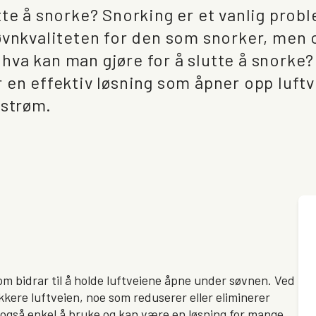
tte å snorke? Snorking er et vanlig prob
øvnkvaliteten for den som snorker, men 
va kan man gjøre for å slutte å snorke?
 en effektiv løsning som åpner opp luft
tstrøm.
om bidrar til å holde luftveiene åpne under søvnen. Ved
kere luftveien, noe som reduserer eller eliminerer
 også enkel å bruke og kan være en løsning for mange