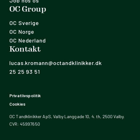
Job hos os
OC Group
OC Sverige
OC Norge
OC Nederland
Kontakt
lucas.kromann@octandklinikker.dk
25 25 93 51
Privatlivspolitik
Cookies
OC Tandklinikker ApS, Valby Langgade 10, 4. th, 2500 Valby.
CVR: 45997650